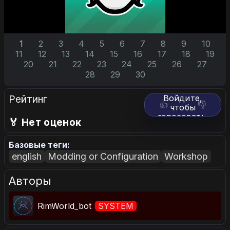
1
2
3
4
5
6
7
8
9
10
11
12
13
14
15
16
17
18
19
20
21
22
23
24
25
26
27
28
29
30
Рейтинг
Войдите,
👍
👎
чтобы
голосовать.
🏅 Нет оценок
Базовые теги:
english
Modding or Configuration
Workshop
Авторы
RimWorld_bot
SYSTEM