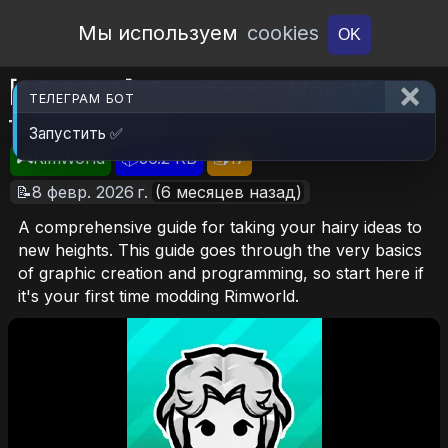
Open Workshop
Мы используем
cookies
OK
[1.3 & 1.4] Creating a Hair Mod
ТЕЛЕГРАМ БОТ
for RimWorld
Запустить ✅
🎮RimWorld
📦36.2 KB
📥17
📝8 февр. 2026 г.
(6 месяцев назад)
A comprehensive guide for taking your hairy ideas to
new heights. This guide goes through the very basics
of graphic creation and programming, so start here if
it's your first time modding Rimworld.