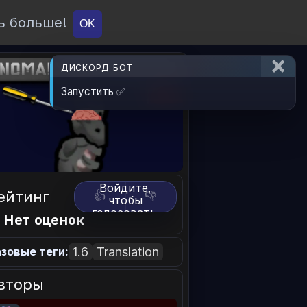
ь больше!
О проекте
API
Вход
OK
ДИСКОРД БОТ
Запустить ✅
Войдите,
ейтинг
👍
👎
чтобы
голосовать.
 Нет оценок
1.6
Translation
зовые теги:
вторы