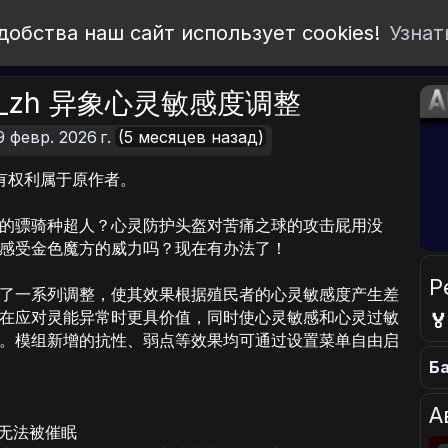
добства наш сайт использует cookies!
Узнат
aks_zh 异象心灵敏感度调整
9 февр. 2026 г.
(5 месяцев назад)
，所有权利属于原作者。
的骠骑种超人？心灵防护头盔对苦痛之球的攻击屁用没
感受金色魔方的威力吗？现在有办法了！
Р
了一系列调整，使其效果根据殖民者的心灵敏感度产生差
在应对灵能异常时更具价值，同时使心灵敏感和心灵过敏

。模组新增的抗性、弱点等效果均可通过设置菜单自由启
Ба
А
但无法被催眠