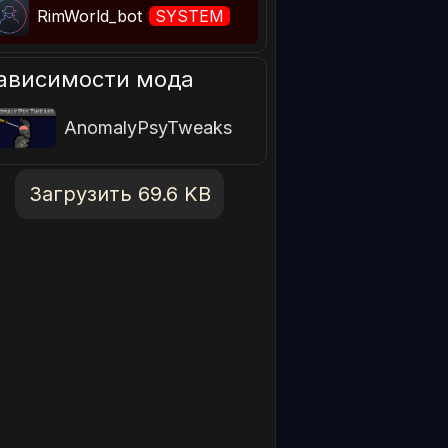
RimWorld_bot
SYSTEM
ависимости мода
AnomalyPsyTweaks
Загрузить 69.6 KB