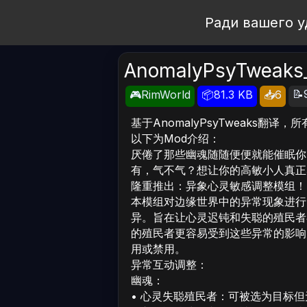
Open Workshop
Ради вашего у
AnomalyPsyTwe
📝
🎮RimWorld
📦81.3 KB
📥6
基于AnomalyPsyTweaks翻译
以下为Mod介绍：
厌倦了那些幽魂随随便便就能催眠你
有，气不气？想让你的高敏小人真正
隆重推出：异象心灵敏感调整模组！
本模组对边缘世界中的异常现象进行
异。旨在让心灵迟钝和失聪的殖民者
的殖民者更容易受到这些异常的影响
用或禁用。
异常互动调整：
幽魂：
• 心灵失聪殖民者：可被选为目标