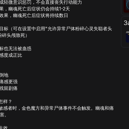
造成轻微意识惩罚，不会直接丧失行动能力
果，幽魂死亡后症状仍会持续1-2天
眠效果，幽魂死亡后症状将持续数日
З
为目标（可在设置中启用"允许异常尸体粉碎心灵失聪者头
粉碎头颅致死）
目标也无法被蛊惑
敏感度成正比
倒地
留痛感更强
且残留剧痛
怎样？
敏感者时，金色魔方和异常尸体事件不会触发。幽魂和痛
害。
生效。