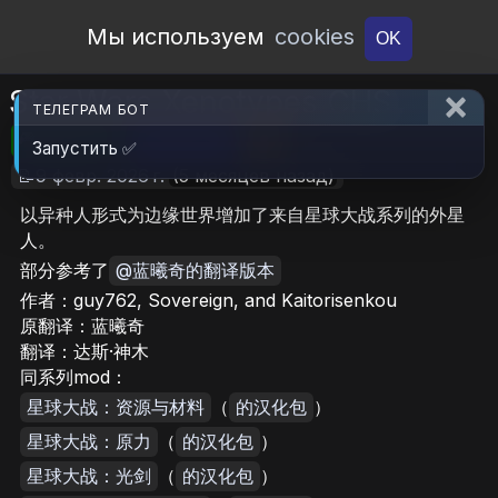
Open Workshop
Мы используем
cookies
OK
Star Wars Xenotypes CHS
ТЕЛЕГРАМ БОТ
🎮RimWorld
📦706.5 KB
📥4
Запустить ✅
📝9 февр. 2026 г.
(5 месяцев назад)
以异种人形式为边缘世界增加了来自星球大战系列的外星
人。
部分参考了
@蓝曦奇的翻译版本
作者：guy762, Sovereign, and Kaitorisenkou
原翻译：蓝曦奇
翻译：达斯·神木
同系列mod：
星球大战：资源与材料
（
的汉化包
）
星球大战：原力
（
的汉化包
）
星球大战：光剑
（
的汉化包
）