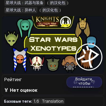
星球大战：武器与装备
（
的汉化包
）
星球大战：异种人
（
的汉化包
）
Рейтинг
Войдите,
👍
👎
чтобы
голосовать.
🏅 Нет оценок
1.6
Translation
Базовые теги: