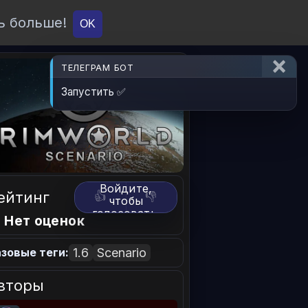
ь больше!
О проекте
API
Вход
OK
ТЕЛЕГРАМ БОТ
Запустить ✅
Войдите,
ейтинг
👍
👎
чтобы
голосовать.
 Нет оценок
1.6
Scenario
зовые теги:
вторы