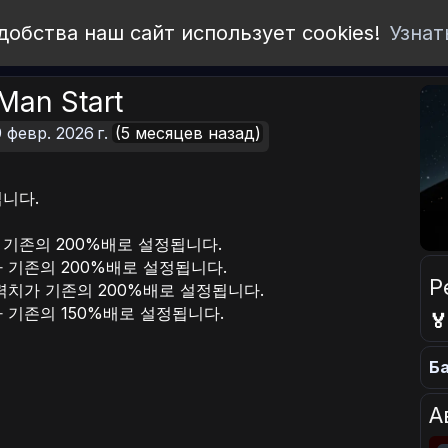
добства наш сайт использует cookies!
Узнат
Man Start
 февр. 2026 г.
(5 месяцев назад)
니다.
 기존의 200%배로 설정됩니다.
 기존의 200%배로 설정됩니다.
Р
력치가 기존의 200%배로 설정됩니다.
 기존의 150%배로 설정됩니다.

Ба
А