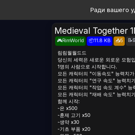
Open Workshop
Ради вашего у
Medieval Together 1
📝9
🎮RimWorld
📦11.8 KB
📥5
림림월월드드
당신의 세력은 새로운 외로운 모험입
1명의 사람으로 시작합니다.
모든 캐릭터의 "이동속도" 능력치가
모든 캐릭터의 "연구 속도" 능력치가
모든 캐릭터의 "작업 속도 계수" 능
모든 캐릭터의 "재배 속도" 능력치가
함께 시작:
-은 x500
-훈제 고기 x50
-생약 x30
-기초 부품 x20