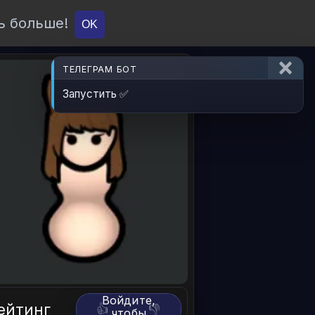
ь больше!
О проекте
API
Вход
OK
ТЕЛЕГРАМ БОТ
Запустить ✅
Войдите,
ейтинг
👍
👎
чтобы