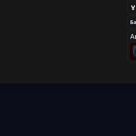

Ба
А