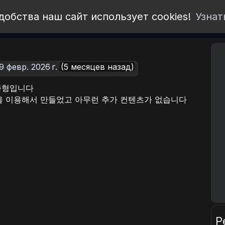
добства наш сайт использует cookies!
Узнат
9 февр. 2026 г.
(5 месяцев назад)
종형입니다
r Tool을 이용해서 만들었고 아무런 추가 컨텐츠가 없습니다
Р