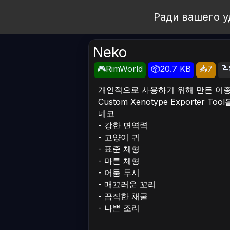
Open Workshop
Ради вашего у
Neko
📝
🎮RimWorld
📦20.7 KB
📥7
개인적으로 사용하기 위해 만든 이
Custom Xenotype Exporte
네코
- 강한 면역력
- 고양이 귀
- 표준 체형
- 마른 체형
- 어둠 투시
- 매끄러운 꼬리
- 끔직한 채굴
- 나쁜 조리