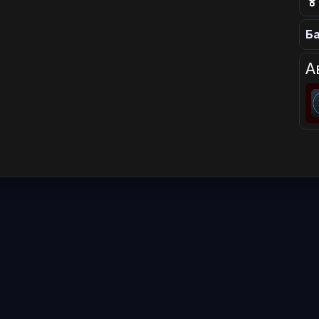

Ба
А