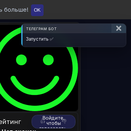
ь больше!
О проекте
API
Вход
OK
ТЕЛЕГРАМ БОТ
Запустить ✅
Войдите,
ейтинг
👍
👎
чтобы
голосовать.