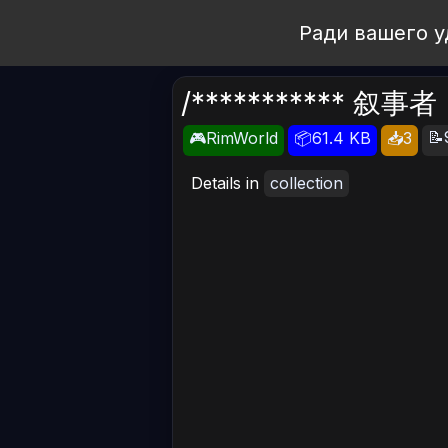
Open Workshop
Ради вашего у
/*********** 叙事者 ||
📝
🎮RimWorld
📦61.4 KB
📥3
Details in
collection