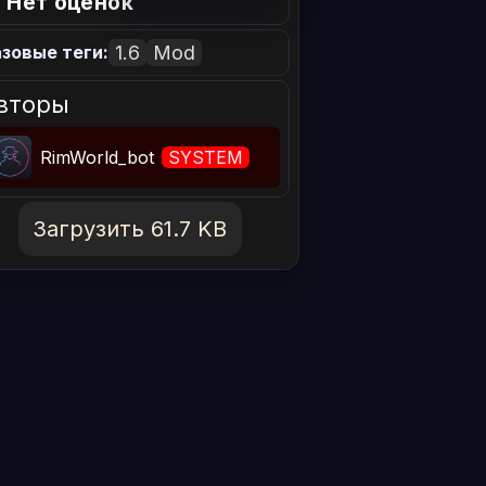
 Нет оценок
1.6
Mod
зовые теги:
вторы
RimWorld_bot
SYSTEM
Загрузить 61.7 KB