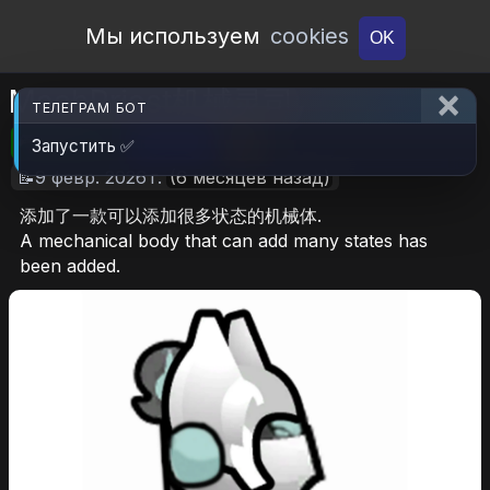
Open Workshop
Мы используем
cookies
OK
MechPriest机械灵司
ТЕЛЕГРАМ БОТ
🎮RimWorld
📦2.8 MB
📥7
Запустить ✅
📝9 февр. 2026 г.
(6 месяцев назад)
添加了一款可以添加很多状态的机械体.
A mechanical body that can add many states has
been added.