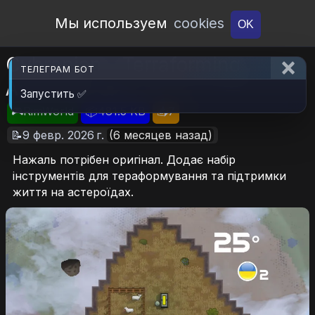
Open Workshop
Мы используем
cookies
OK
Cybranian - Terraforming
ТЕЛЕГРАМ БОТ
Asteroids UA
Запустить ✅
🎮RimWorld
📦481.5 KB
📥7
📝9 февр. 2026 г.
(6 месяцев назад)
Нажаль потрібен оригінал. Додає набір
інструментів для тераформування та підтримки
життя на астероїдах.