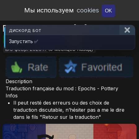
Open Workshop
Мы используем
cookies
OK
Epochs - Pottery [Fr]
ДИСКОРД БОТ
🎮RimWorld
📦230.7 KB
📥13
Запустить ✅
📝9 февр. 2026 г.
(5 месяцев назад)
Description
Traduction française du mod : Epochs - Pottery
Infos
Il peut resté des erreurs ou des choix de
traduction discutable, n’hésiter pas a me le dire
dans le fils "Retour sur la traduction"