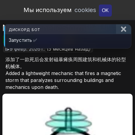
Open Workshop
Мы используем
cookies
OK
MechMagneticStorm磁暴机
ДИСКОРД БОТ
🎮RimWorld
📦83.8 KB
📥4
Запустить ✅
📝9 февр. 2026 г.
(5 месяцев назад)
添加了一款死后会发射磁暴瘫痪周围建筑和机械体的轻型
机械体。
Added a lightweight mechanic that fires a magnetic
storm that paralyzes surrounding buildings and
mechanics upon death.