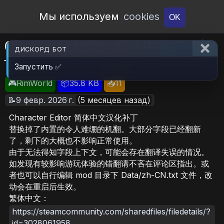
Open Workshop
Мы используем
cookies
OK
Character Editor 简体中文汉化补
ДИСКОРД БОТ
丁
Запустить ✅
🎮RimWorld
📦35.8 KB
📥11
📝9 февр. 2026 г.
(5 месяцев назад)
Character Editor 简体中文汉化补丁
替换掉了内置的令人难绷的机翻。大部分字段已经翻新
了，剩下的大概也不影响正常使用。
由于无法得知字段上下文，可能会存在翻译失误的情况。
如发现有较影响游玩体验的错翻请不吝在评论区指出。或
者也可以自行编辑 mod 目录下 Data/zh-CN.txt 文件，改
动会在重启后生效。
繁体中文：
https://steamcommunity.com/sharedfiles/filedetails/?
id=3028061958