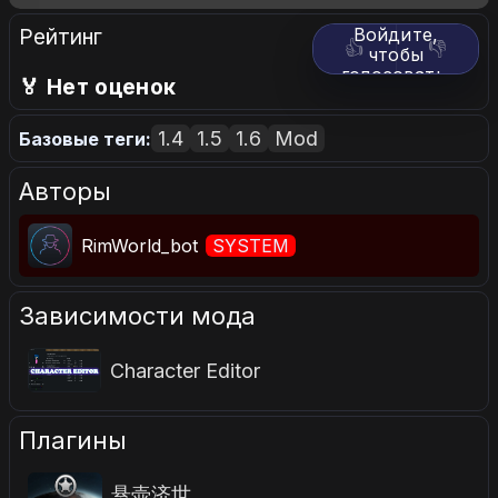
Рейтинг
Войдите,
👍
👎
чтобы
голосовать.
🏅 Нет оценок
1.4
1.5
1.6
Mod
Базовые теги:
Авторы
RimWorld_bot
SYSTEM
Зависимости мода
Character Editor
Плагины
悬壶济世