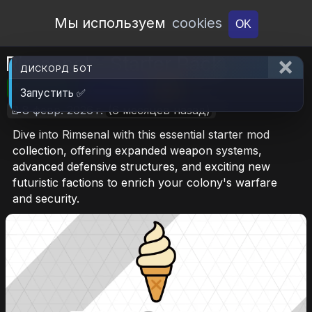
Open Workshop
Мы используем
cookies
OK
Rimsenal - Starter Pack
ДИСКОРД БОТ
🎮RimWorld
📦170.6 KB
📥18
Запустить ✅
📝8 февр. 2026 г.
(6 месяцев назад)
Dive into Rimsenal with this essential starter mod
collection, offering expanded weapon systems,
advanced defensive structures, and exciting new
futuristic factions to enrich your colony's warfare
and security.