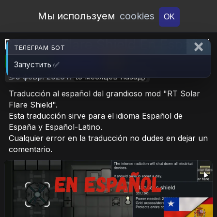
Open Workshop
Мы используем
cookies
OK
RT Solar Flare Shield En Español
ТЕЛЕГРАМ БОТ
🎮RimWorld
📦163.2 KB
📥7
Запустить ✅
📝9 февр. 2026 г.
(5 месяцев назад)
Traducción al español del grandioso mod "RT Solar
Flare Shield".
Esta traducción sirve para el idioma Español de
España y Español-Latino.
Cualquier error en la traducción no dudes en dejar un
comentario.