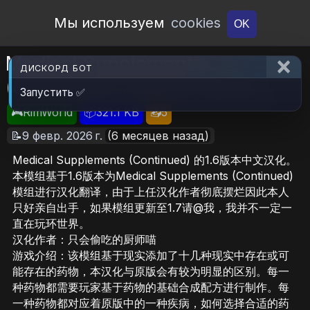
Open Workshop
Мы используем
cookies
OK
Medical Supplements
ДИСКОРД БОТ
(Continued) 1.6医疗扩展汉化
Запустить ✅
🎮RimWorld
📦321.1 KB
📥5
📝9 февр. 2026 г.
(6 месяцев назад)
Medical Supplements (Continued) 的1.6版本中文汉化。
本模组基于1.6版本为Medical Supplements (Continued)
模组进行汉化翻译，由于上任汉化作者彻底摆烂因此本人
只好亲自出手，如果模组更新至1.7请@我，我并不一定一
直在玩环世界。
汉化作者：只会偷吃的厨师喵
游戏介绍：该模组基于现实添加了十几种现实中存在或可
能存在的药物，本汉化与原版会有较为明显的区别。每一
种药物都需要玩家基于药物的基础合成配方进行制作。每
一种药物都对应着原版中的一种疾病，如何选择合适的药