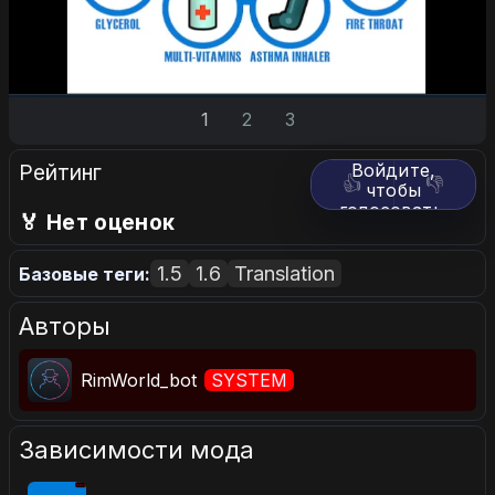
1
2
3
Рейтинг
Войдите,
👍
👎
чтобы
голосовать.
🏅 Нет оценок
1.5
1.6
Translation
Базовые теги:
Авторы
RimWorld_bot
SYSTEM
Зависимости мода