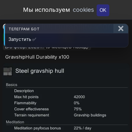
Open Workshop
Мы используем
cookies
OK
GravshipHull Durability x100
ТЕЛЕГРАМ БОТ
🎮RimWorld
📦71.8 KB
📥7
Запустить ✅
📝9 февр. 2026 г.
(5 месяцев назад)
GravshipHull Durability x100